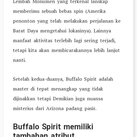
Lembah Monumen yang terkenal lanskap
memberimu sebuah bebas spin (Amerika
penonton yang telah melakukan perjalanan ke
Barat Daya mengetahui lokasinya). Lainnya
manfaat aktivitas terlebih lagi sering terjadi,
tetapi kita akan membicarakannya lebih lanjut
nanti.
Setelah kedua-duanya, Buffalo Spirit adalah
master di tepat menangkap yang tidak
dijinakkan tetapi Demikian juga nuansa
misterius dari Arizona padang pasir.
Buffalo Spirit memiliki
tambahan atribut.