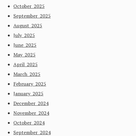
October 2025
September 2025
August 2025
July 2025
June 2025
May 2025
April 2025
March 2025
February 2025
January 2025
December 2024
November 2024
October 2024
September 2024