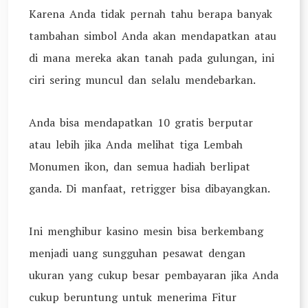
Karena Anda tidak pernah tahu berapa banyak
tambahan simbol Anda akan mendapatkan atau
di mana mereka akan tanah pada gulungan, ini
ciri sering muncul dan selalu mendebarkan.
Anda bisa mendapatkan 10 gratis berputar
atau lebih jika Anda melihat tiga Lembah
Monumen ikon, dan semua hadiah berlipat
ganda. Di manfaat, retrigger bisa dibayangkan.
Ini menghibur kasino mesin bisa berkembang
menjadi uang sungguhan pesawat dengan
ukuran yang cukup besar pembayaran jika Anda
cukup beruntung untuk menerima Fitur