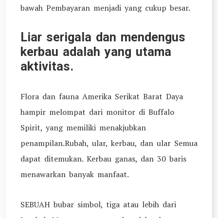
bawah Pembayaran menjadi yang cukup besar.
Liar serigala dan mendengus
kerbau adalah yang utama
aktivitas.
Flora dan fauna Amerika Serikat Barat Daya
hampir melompat dari monitor di Buffalo
Spirit, yang memiliki menakjubkan
penampilan.Rubah, ular, kerbau, dan ular Semua
dapat ditemukan. Kerbau ganas, dan 30 baris
menawarkan banyak manfaat.
SEBUAH bubar simbol, tiga atau lebih dari