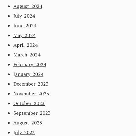
August 2024
July 2024
June 2024
May 2024
April 2024
March 2024
February 2024
January 2024
December 2023
November 2023
October 2023
September 2023
August 2023
July 2023