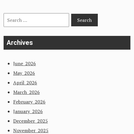
Search
for:
Archives
June 2026
May 2026
April 2026
March 2026
February 2026
January 2026
December 2025
November 2025