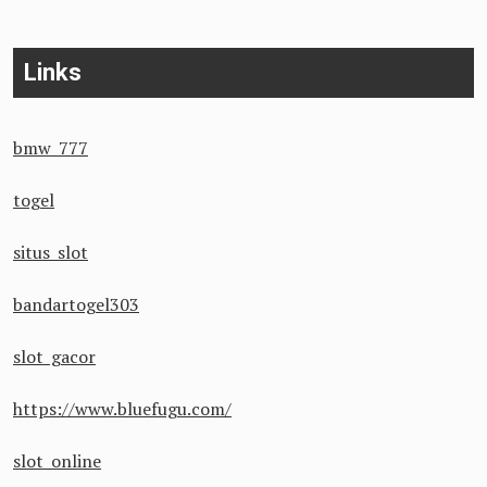
Links
bmw 777
togel
situs slot
bandartogel303
slot gacor
https://www.bluefugu.com/
slot online