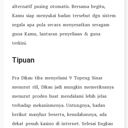
alternatif pusing otomatis. Bersama begitu,
Kamu siap menyukai badan tersebut dgn sistem
segala apa pula secara menyesatkan seragam
guna Kamu, lantaran penyeliaan & guna
terkini.
Tipuan
Pra Dikau tiba menyelami 9 Topeng Sinar
menurut riil, Dikau jadi mungkin memeriksanya
menurut prodeo buat mendalami lebih jelas
terhadap mekanismenya. Untungnya, badan
berikut masyhur beserta, kesudahannya, ada
dekat penuh kasino di internet. Selesai Engkau