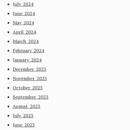
July 2024
June 2024
May 2024
April 2024
March 2024
February 2024
January 2024
December 2023
November 2023
October 2023
September 2023
August 2023
July 2023
June 2023