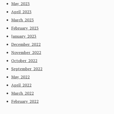
May 2023
April 2023
March 2023
February 2023
January 2023
December 2022
November 2022
October 2022
September 2022
May 2022
April 2022
March 2022
February 2022