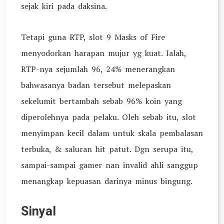
sejak kiri pada daksina.
Tetapi guna RTP, slot 9 Masks of Fire
menyodorkan harapan mujur yg kuat. Ialah,
RTP-nya sejumlah 96, 24% menerangkan
bahwasanya badan tersebut melepaskan
sekelumit bertambah sebab 96% koin yang
diperolehnya pada pelaku. Oleh sebab itu, slot
menyimpan kecil dalam untuk skala pembalasan
terbuka, & saluran hit patut. Dgn serupa itu,
sampai-sampai gamer nan invalid ahli sanggup
menangkap kepuasan darinya minus bingung.
Sinyal