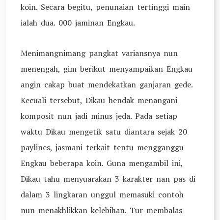
koin. Secara begitu, penunaian tertinggi main
ialah dua. 000 jaminan Engkau.
Menimangnimang pangkat variansnya nun
menengah, gim berikut menyampaikan Engkau
angin cakap buat mendekatkan ganjaran gede.
Kecuali tersebut, Dikau hendak menangani
komposit nun jadi minus jeda. Pada setiap
waktu Dikau mengetik satu diantara sejak 20
paylines, jasmani terkait tentu mengganggu
Engkau beberapa koin. Guna mengambil ini,
Dikau tahu menyuarakan 3 karakter nan pas di
dalam 3 lingkaran unggul memasuki contoh
nun menakhlikkan kelebihan. Tur membalas