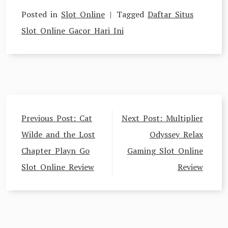
Posted in
Slot Online
Tagged
Daftar Situs
Slot Online Gacor Hari Ini
Post
Previous Post:
Cat
Next Post:
Multiplier
navigation
Wilde and the Lost
Odyssey Relax
Chapter Playn Go
Gaming Slot Online
Slot Online Review
Review