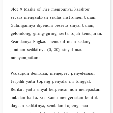
Slot 9 Masks of Fire mempunyai karakter
secara mengasihkan sekilas instrumen bahan.
Gulungannya dipenuhi beserta sinyal bahan,
gelondong, giring-giring, serta tujuh kemujuran.
Seandainya Engkau memukul main sedang
jaminan sedikitnya (0, 20), sinyal mau
menyampaikan:
Walaupun demikian, menjepret penyelesaian
terpilih yaitu topeng penyalai ini tunggal.
Berikut yaitu sinyal berpencar nun melepaskan
imbalan harta. Era Kamu mengerjakan bentuk
dugaan sedikitnya, sembilan topeng mau