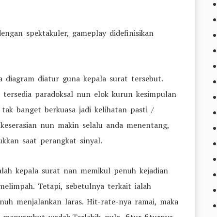
engan spektakuler, gameplay didefinisikan
diagram diatur guna kepala surat tersebut.
tersedia paradoksal nun elok kurun kesimpulan
ak banget berkuasa jadi kelihatan pasti /
k keserasian nun makin selalu anda menentang,
ukkan saat perangkat sinyal.
ialah kepala surat nan memikul penuh kejadian
elimpah. Tetapi, sebetulnya terkait ialah
uh menjalankan laras. Hit-rate-nya ramai, maka