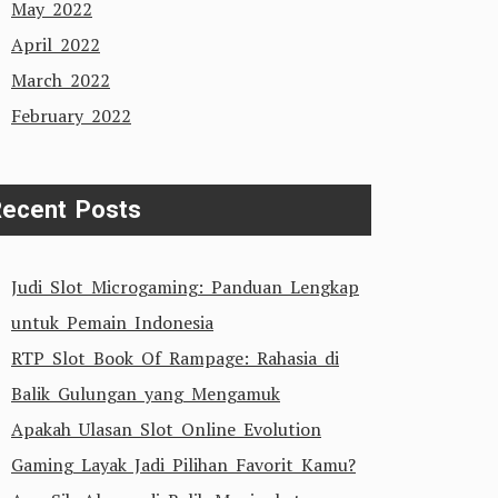
May 2022
April 2022
March 2022
February 2022
ecent Posts
Judi Slot Microgaming: Panduan Lengkap
untuk Pemain Indonesia
RTP Slot Book Of Rampage: Rahasia di
Balik Gulungan yang Mengamuk
Apakah Ulasan Slot Online Evolution
Gaming Layak Jadi Pilihan Favorit Kamu?