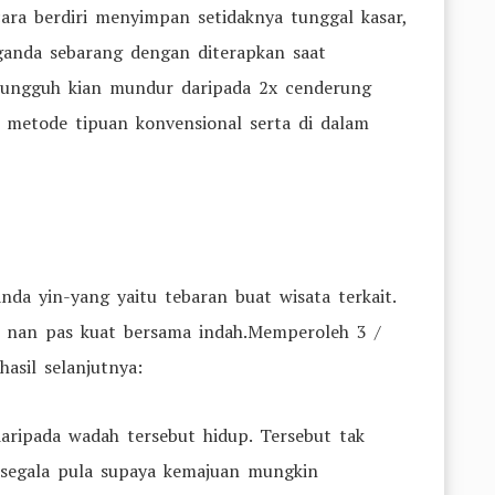
ecara berdiri menyimpan setidaknya tunggal kasar,
ganda sebarang dengan diterapkan saat
sungguh kian mundur daripada 2x cenderung
p metode tipuan konvensional serta di dalam
nda yin-yang yaitu tebaran buat wisata terkait.
 nan pas kuat bersama indah.Memperoleh 3 /
sil selanjutnya:
aripada wadah tersebut hidup. Tersebut tak
 segala pula supaya kemajuan mungkin